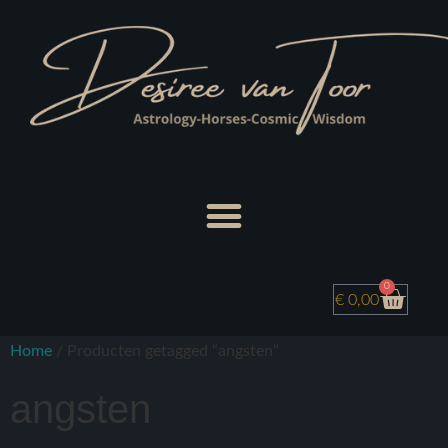
0
€
0,00
Home
/ Producten getagged “angsten”
angsten