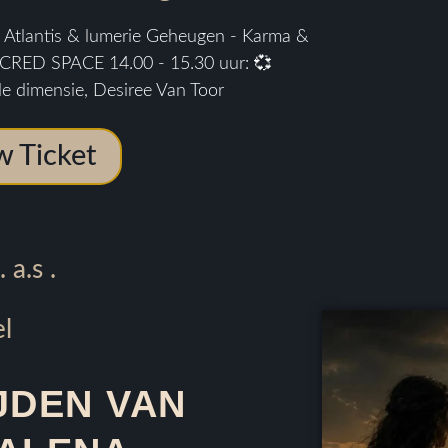
Atlantis & lumerie Geheugen - Karma &
CRED SPACE 14.00 - 15.30 uur: 💞
de dimensie, Desiree Van Toor
w Ticket
 a.s .
l
JDEN VAN