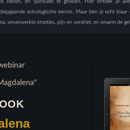
 stellen, en spiritueel te groeien. Hier ontdek je alle
s diepgaande astrologische kennis. Maar ben je echt kl
, onverwerkte emoties, pijn en verdriet, en omarm de gelijk
 webinar
 Magdalena"
BOOK
alena