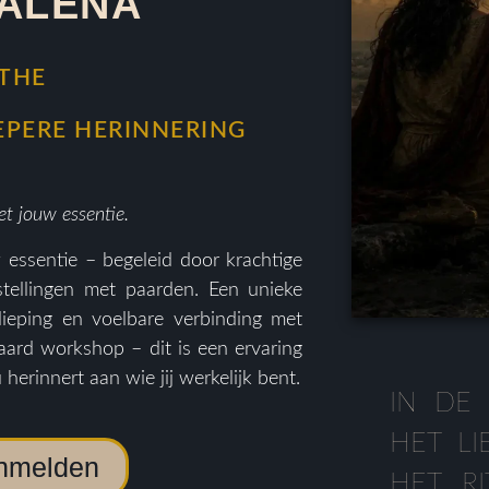
ALENA
YTHE
EPERE HERINNERING
t jouw essentie.
essentie – begeleid door krachtige
stellingen met paarden. Een unieke
dieping en voelbare verbinding met
daard workshop – dit is een ervaring
u herinnert aan wie jij werkelijk bent.
IN DE 
HET L
anmelden
HET R