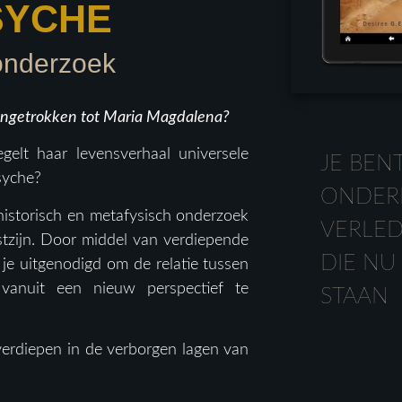
SYCHE
onderzoek
angetrokken tot Maria Magdalena?
iegelt haar levensverhaal universele
JE BEN
psyche?
ONDER
historisch en metafysisch onderzoek
VERLED
stzijn. Door middel van verdiepende
DIE NU
 je uitgenodigd om de relatie tussen
 vanuit een nieuw perspectief te
STAAN
verdiepen in de verborgen lagen van