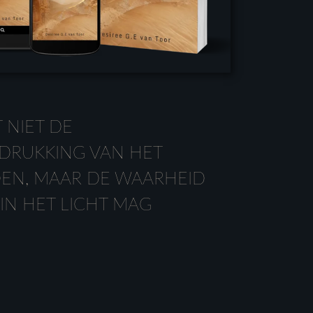
T NIET DE
DRUKKING VAN HET
EN, MAAR DE WAARHEID
 IN HET LICHT MAG