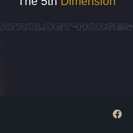
The 5th
Dimension