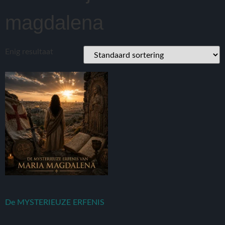
magdalena
Enig resultaat
De MYSTERIEUZE ERFENIS