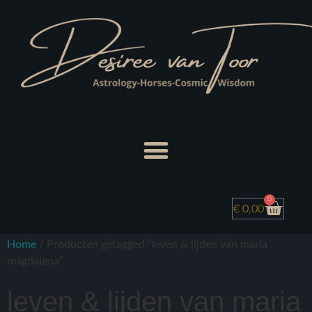
0
€
0,00
Home
/ Producten getagged “leven & lijden van maria
magdalena”
leven & lijden van maria