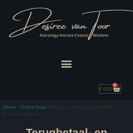
0
€
0,00
Home
/
Online Shop
/ Retour- en Herroepingsbeleid: E-
books & Webinars
Terugbetaal- en