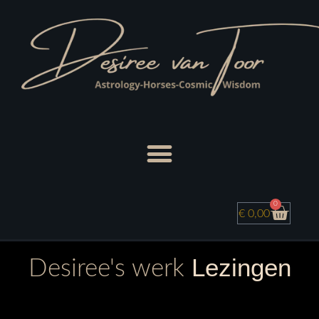
0
€
0,00
Lezingen
Desiree's werk