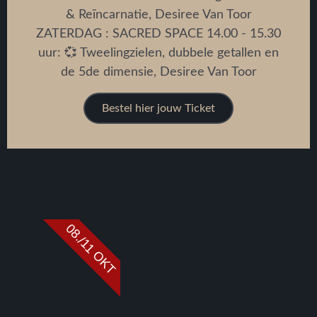
& Reïncarnatie, Desiree Van Toor
ZATERDAG : SACRED SPACE 14.00 - 15.30
uur: 💞 Tweelingzielen, dubbele getallen en
de 5de dimensie, Desiree Van Toor
Bestel hier jouw Ticket
08./11 OKT